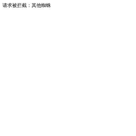
请求被拦截：其他蜘蛛