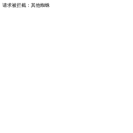
请求被拦截：其他蜘蛛