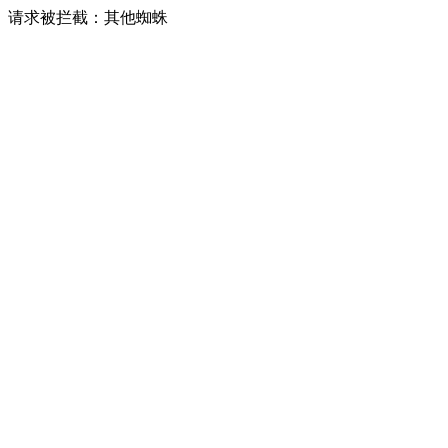
请求被拦截：其他蜘蛛