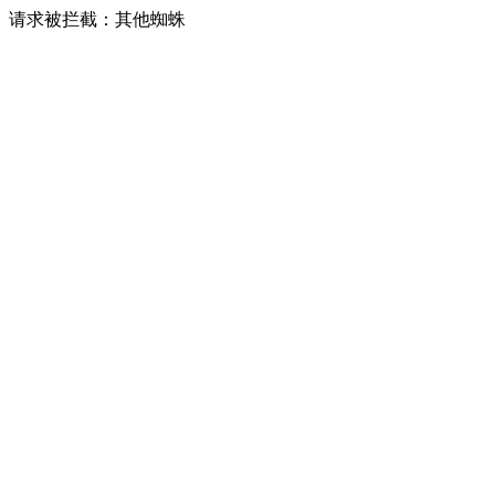
请求被拦截：其他蜘蛛