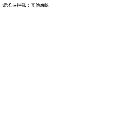
请求被拦截：其他蜘蛛