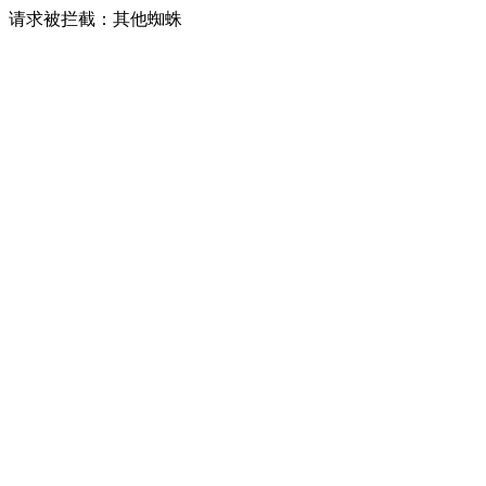
请求被拦截：其他蜘蛛