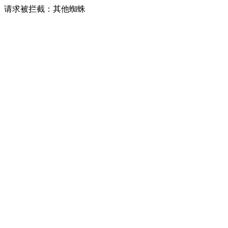
请求被拦截：其他蜘蛛