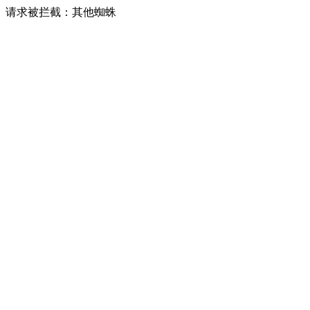
请求被拦截：其他蜘蛛