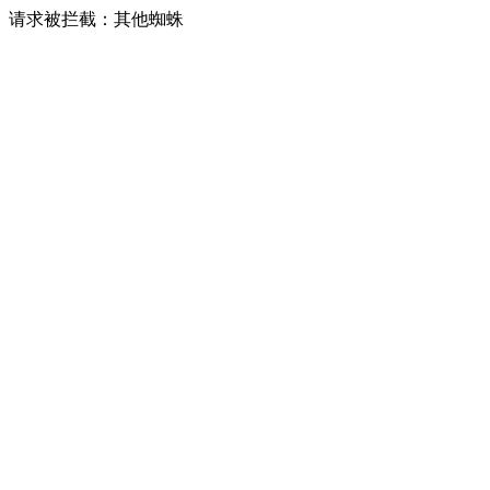
请求被拦截：其他蜘蛛