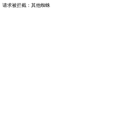
请求被拦截：其他蜘蛛