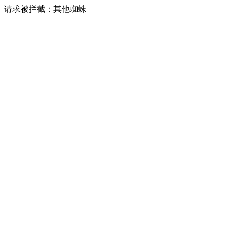
请求被拦截：其他蜘蛛