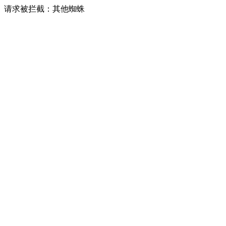
请求被拦截：其他蜘蛛