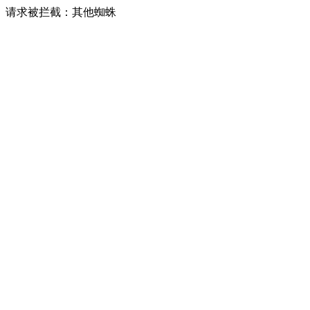
请求被拦截：其他蜘蛛