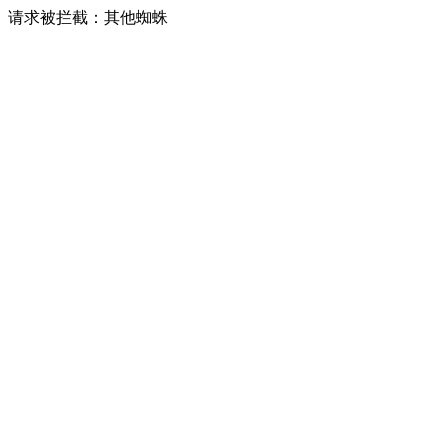
请求被拦截：其他蜘蛛