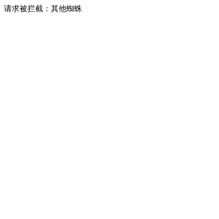
请求被拦截：其他蜘蛛