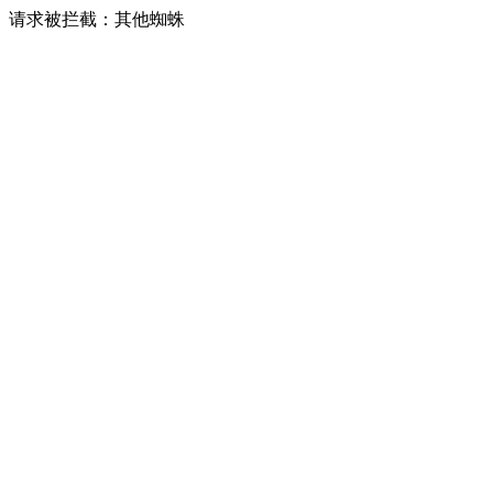
请求被拦截：其他蜘蛛