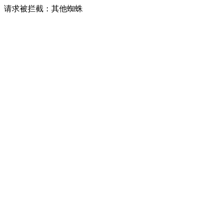
请求被拦截：其他蜘蛛