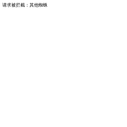
请求被拦截：其他蜘蛛