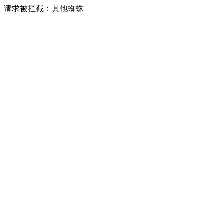
请求被拦截：其他蜘蛛