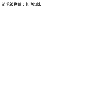
请求被拦截：其他蜘蛛