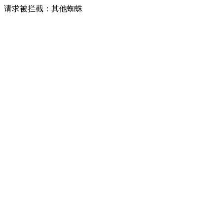
请求被拦截：其他蜘蛛