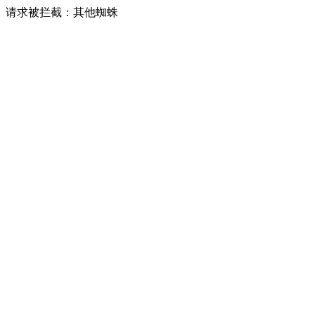
请求被拦截：其他蜘蛛