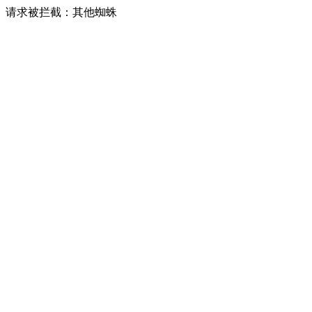
请求被拦截：其他蜘蛛