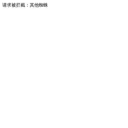
请求被拦截：其他蜘蛛