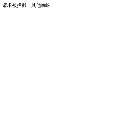
请求被拦截：其他蜘蛛