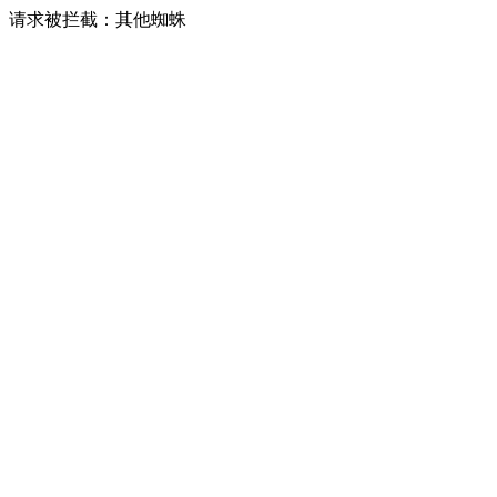
请求被拦截：其他蜘蛛