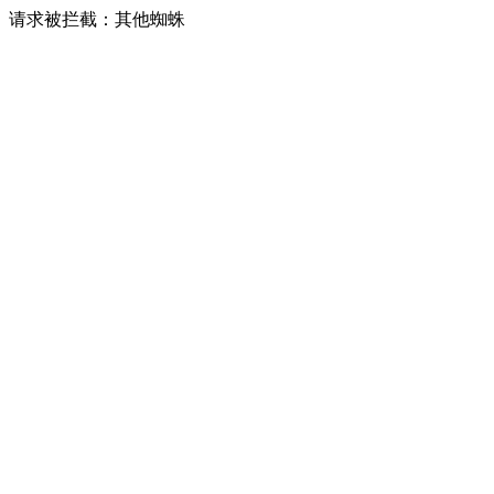
请求被拦截：其他蜘蛛