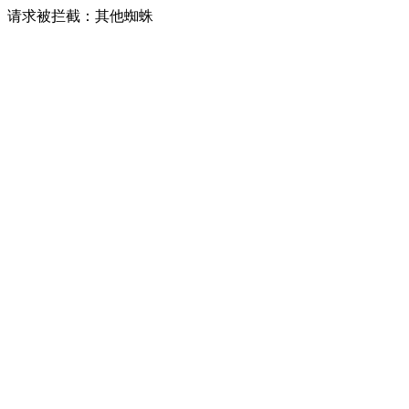
请求被拦截：其他蜘蛛