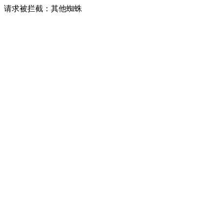
请求被拦截：其他蜘蛛