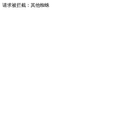
请求被拦截：其他蜘蛛