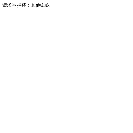
请求被拦截：其他蜘蛛