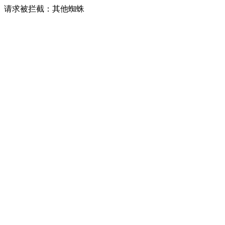
请求被拦截：其他蜘蛛