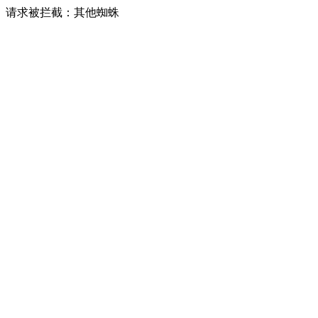
请求被拦截：其他蜘蛛