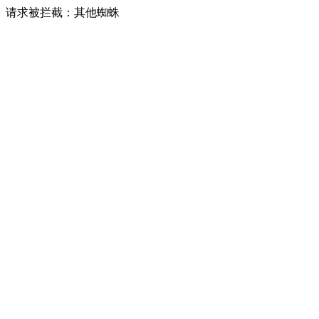
请求被拦截：其他蜘蛛